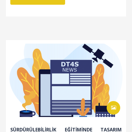
SÜRDÜRÜLEBİLİRLİK EĞİTİMİNDE TASARIM